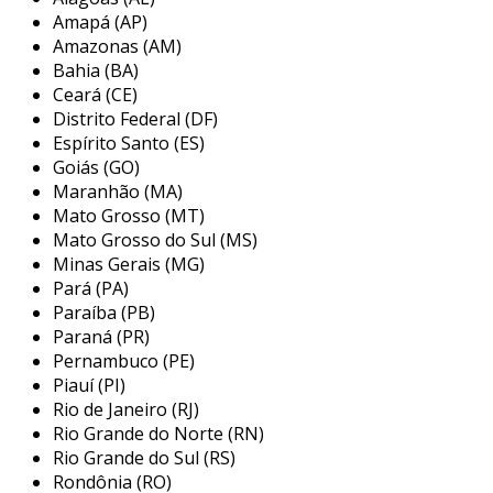
ventos, o fechamento de varanda permite que
Amapá (AP)
o espaço seja transformado em áreas de lazer,
Amazonas (AM)
quartos adicionais ou até mesmo em locais de
Bahia (BA)
trabalho. isso contribui para a valorização do
Ceará (CE)
imóvel e amplia as possibilidades de uso dos
Distrito Federal (DF)
ambientes.
Espírito Santo (ES)
Goiás (GO)
variáveis que influenciam o preço do
Maranhão (MA)
fechamento de varanda
Mato Grosso (MT)
Mato Grosso do Sul (MS)
o custo do fechamento de varanda, em termos
Minas Gerais (MG)
de preço por metro quadrado (m²), pode variar
Pará (PA)
amplamente em função de diversos fatores.
Paraíba (PB)
estes fatores precisam ser considerados ao
Paraná (PR)
planejar um projeto de fechamento. a seguir,
Pernambuco (PE)
Piauí (PI)
são apresentados alguns dos principais
Rio de Janeiro (RJ)
aspectos que influenciam esse preço:
Rio Grande do Norte (RN)
tipo de material:
o preço varia conforme
Rio Grande do Sul (RS)
Rondônia (RO)
o material escolhido, sendo o vidro, por