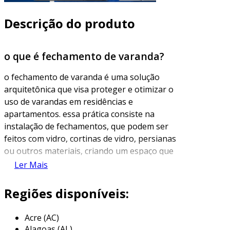
Descrição do produto
o que é fechamento de varanda?
o fechamento de varanda é uma solução
arquitetônica que visa proteger e otimizar o
uso de varandas em residências e
apartamentos. essa prática consiste na
instalação de fechamentos, que podem ser
feitos com vidro, cortinas de vidro, persianas
ou outros materiais, criando um espaço que
pode ser utilizado durante todo o ano,
Ler Mais
independentemente das condições climáticas.
dessa forma, o ambiente se torna mais
Regiões disponíveis:
aconchegante e funcional.
Acre (AC)
além de proporcionar proteção contra chuvas e
Alagoas (AL)