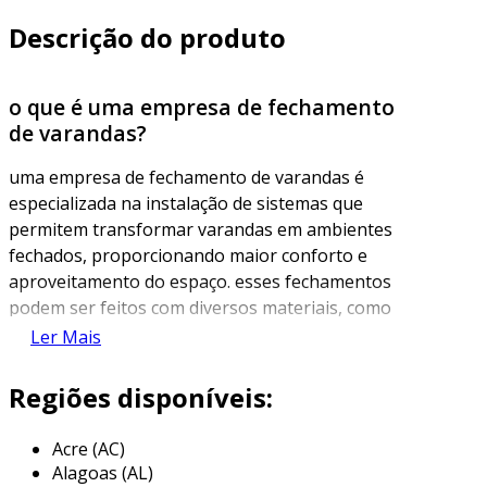
Descrição do produto
o que é uma empresa de fechamento
de varandas?
uma empresa de fechamento de varandas é
especializada na instalação de sistemas que
permitem transformar varandas em ambientes
fechados, proporcionando maior conforto e
aproveitamento do espaço. esses fechamentos
podem ser feitos com diversos materiais, como
vidro, alumínio e policarbonato, dependendo
Ler Mais
do projeto e das necessidades dos clientes. o
principal objetivo é criar uma área que possa
Regiões disponíveis:
ser utilizada em diferentes condições climáticas,
aumentando a funcionalidade da varanda.
Acre (AC)
Alagoas (AL)
além de oferecer estética e conforto, o