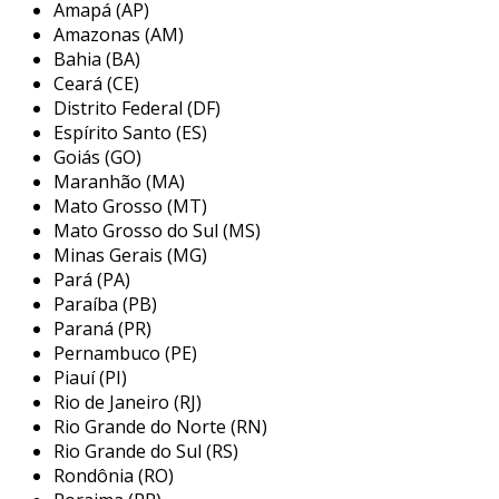
Amapá (AP)
fechamento de varandas tem se tornado uma
Amazonas (AM)
tendência no mercado imobiliário, uma vez que
Bahia (BA)
agrega valor ao imóvel e proporciona uma
Ceará (CE)
melhor experiência de uso. com o avanço das
Distrito Federal (DF)
tecnologias, as empresas do setor têm
Espírito Santo (ES)
investido em produtos que garantem
Goiás (GO)
Maranhão (MA)
segurança, resistência e durabilidade,
Mato Grosso (MT)
tornando-se uma solução prática e eficaz para
Mato Grosso do Sul (MS)
quem deseja otimizar o espaço em sua
Minas Gerais (MG)
residência.
Pará (PA)
principais serviços oferecidos por
Paraíba (PB)
Paraná (PR)
empresas de fechamento de
Pernambuco (PE)
varandas
Piauí (PI)
Rio de Janeiro (RJ)
as empresas de fechamento de varandas
Rio Grande do Norte (RN)
oferecem uma variedade de serviços que
Rio Grande do Sul (RS)
atendem desde a consultoria inicial até a
Rondônia (RO)
instalação final do produto. É importante